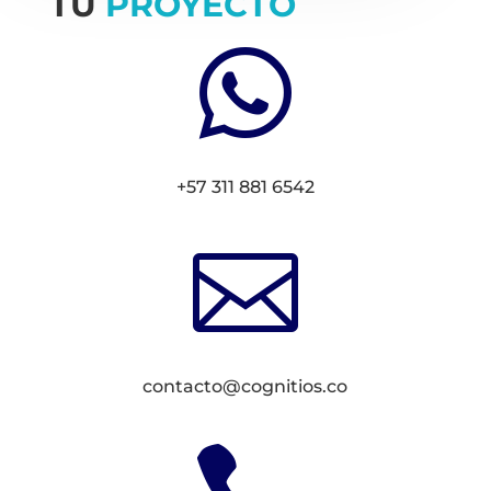
TU
PROYECTO

+57 311 881 6542

contacto@cognitios.co