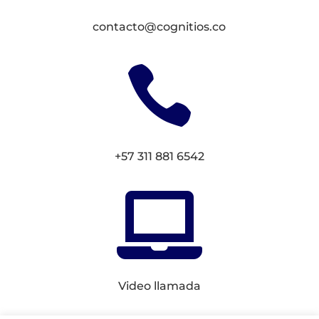
contacto@cognitios.co

+57 311 881 6542

Video llamada