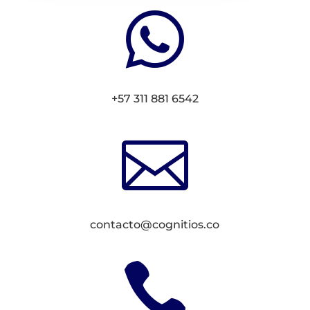

+57 311 881 6542

contacto@cognitios.co
