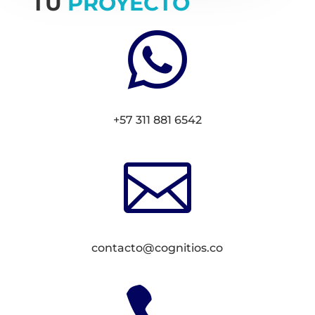
TU
PROYECTO

+57 311 881 6542

contacto@cognitios.co