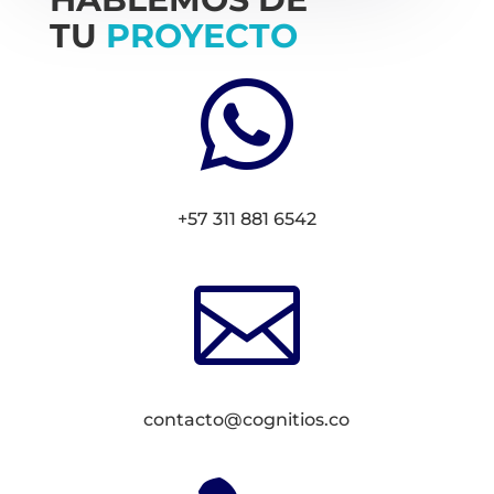
TU
PROYECTO

+57 311 881 6542

contacto@cognitios.co