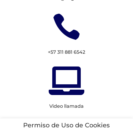

+57 311 881 6542

Video llamada
Conectemos en
Redes
Permiso de Uso de Cookies