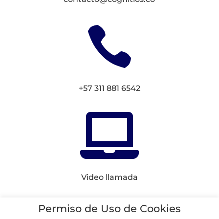

+57 311 881 6542

Video llamada
Conectemos en
Redes
Permiso de Uso de Cookies