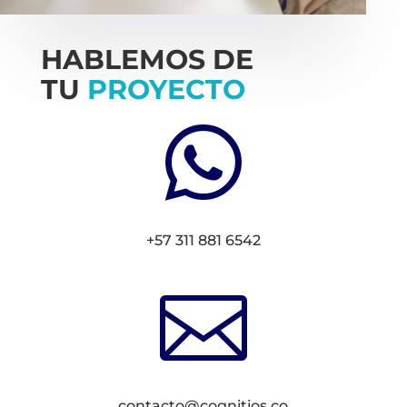
HABLEMOS DE
TU
PROYECTO

+57 311 881 6542

contacto@cognitios.co