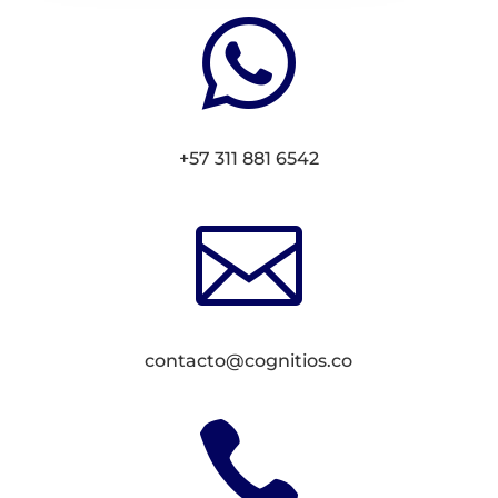

+57 311 881 6542

contacto@cognitios.co
