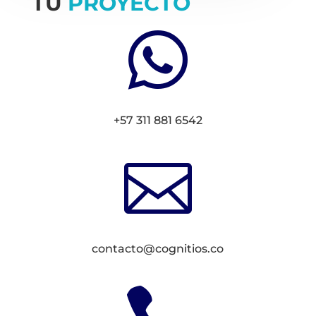
TU
PROYECTO

+57 311 881 6542

contacto@cognitios.co