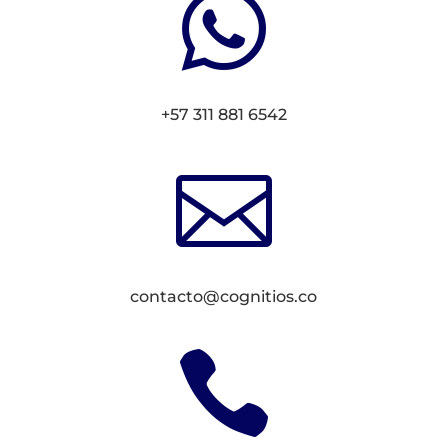

+57 311 881 6542

contacto@cognitios.co
