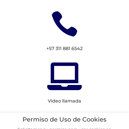

+57 311 881 6542

Video llamada
Conectemos en
Redes
Permiso de Uso de Cookies