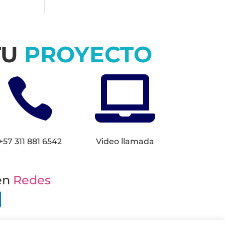
TU
PROYECTO


+57 311 881 6542
Video llamada
en
Redes