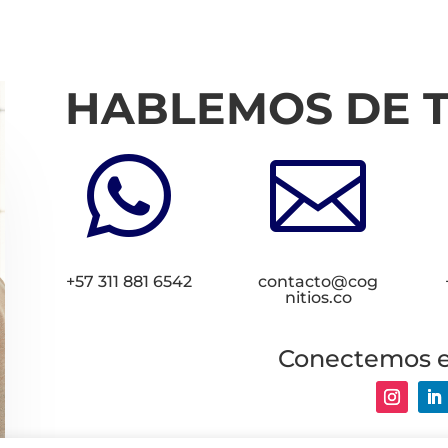
HABLEMOS DE 


+57 311 881 6542
contacto@cog
nitios.co
Conectemos 