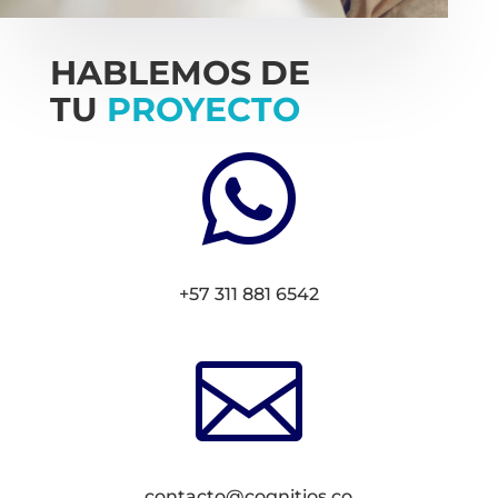
HABLEMOS DE
TU
PROYECTO

+57 311 881 6542

contacto@cognitios.co