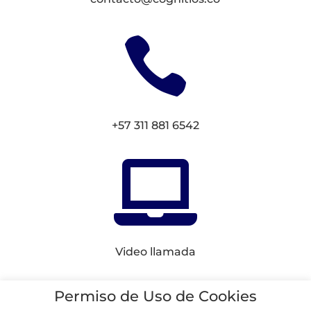

+57 311 881 6542

Video llamada
Conectemos en
Redes
Permiso de Uso de Cookies