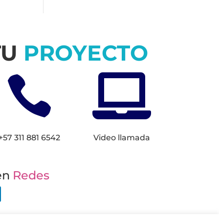
TU
PROYECTO


+57 311 881 6542
Video llamada
en
Redes