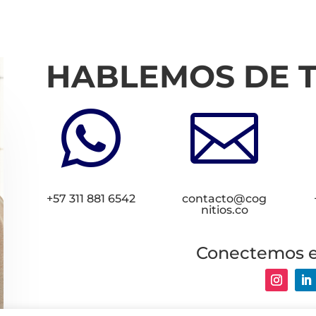
HABLEMOS DE 


+57 311 881 6542
contacto@cog
nitios.co
Conectemos 