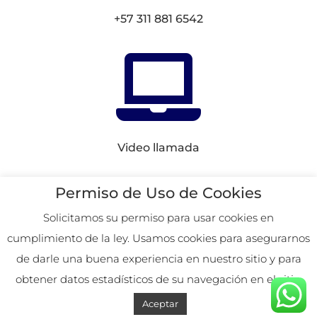
+57 311 881 6542

Video llamada
Conectemos en
Redes
Permiso de Uso de Cookies
Solicitamos su permiso para usar cookies en
cumplimiento de la ley. Usamos cookies para asegurarnos
2026. Remoto desde
de darle una buena experiencia en nuestro sitio y para
Colombia.
obtener datos estadísticos de su navegación en el sitio.
Aceptar