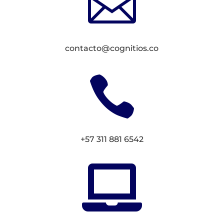

contacto@cognitios.co

+57 311 881 6542
