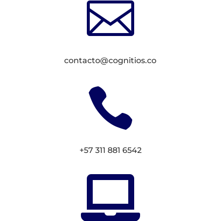

contacto@cognitios.co

+57 311 881 6542
