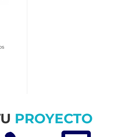
os
TU
PROYECTO